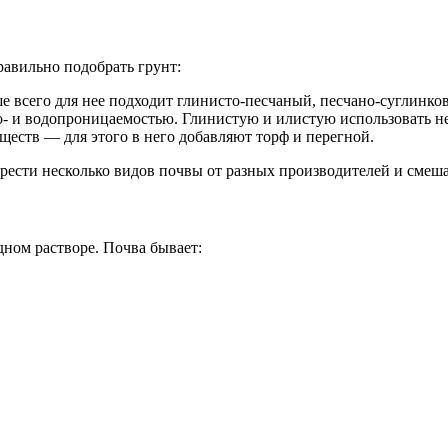
равильно подобрать грунт:
е всего для нее подходит глинисто-песчаный, песчано-суглинко
о- и водопроницаемостью. Глинистую и илистую использовать не
ществ — для этого в него добавляют торф и перегной.
ести несколько видов почвы от разных производителей и смеша
дном растворе. Почва бывает: