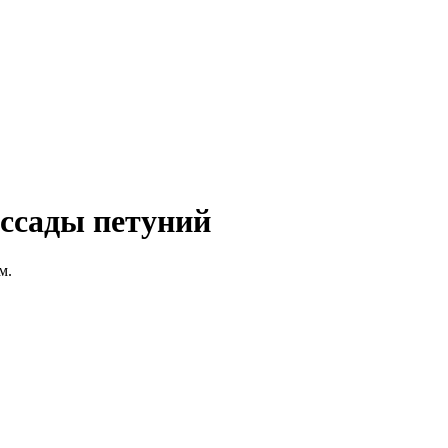
ассады петуний
м.
.