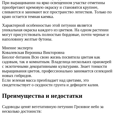
При выращивании на ярко освещенном участке отметины
приобретают кремовую окраску и становятся крупнее,
сливаются и занимают все пространство лепестков. Только по
краю остается темная каемка.
Характерной особенностью этой петунии является
уникальная окраска каждого из цветков. На одном растении
могут присутствовать полностью бордовые, почти черные и
наполовину желтые бутоны.
Мнение эксперта
Ковалевская Вероника Викторовна
Биолог-ботаник Всю свою жизнь посвятила цветам как
садовым, так и комнатным. Владелица нескольких оранжерей
с экзотичными декоративными культурами. Знает тонкости
выращивания цветов, профессионально занимается селекцией
новых гибридов.
Если зеленая масса преобладает над цветами, это
свидетельствует о скудности грунта и дефиците калия.
Преимущества и недостатки
Садоводы ценят вегетативную петунию Грозовое небо за
несколько достоинств: