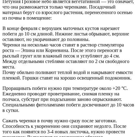
Петуния Грозовое небо является вегетативной — это означает,
что она размножается только черенками. Посадочный
материал берут со взрослого растения, перенесенного осенью
из почвы в помещение:
В конце февраля с верхушек маточных кустов нарезают
побеги до 10 см длиной. Нижние листья обрывают, верхние
оставляют, но укорачивают до половины.
Черенки на несколько часов ставят в раствор стимулятора
роста — Эпина или Корневина. После этого переносят в
рыхлый грунт или влажный песок и углубляют до 4 см.
Между отдельными стеблями оставляют по 2 см свободного
места.
Почву обильно поливают теплой водой и накрывают емкости
пленкой. Горшки ставят на хорошо освещенный подоконник.
Проращивать побеги нужно при температуре около +20 °С.
Ежедневно проводят проветривание, снимая пленку на
полчаса, субстрат при подсыхании заново опрыскивают.
Специальными фитолампами побеги досвечивают до 10 часов
в сутки.
Сажать черенки в почву нужно сразу после заготовки.
Способность к укоренению они сохраняют недолго. После
того как появятся по 3-4 новых листочка, нужно провести