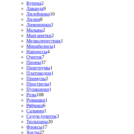
Купена
2
Лаванда
9
Лилейники
10
Лилии
8
Лимонники
2
Мальвы
2
Маргаритки
2
Мелколепестник
1
Мирабилисы
1
Нарциссы
4
Очиток
7
Пионы
37
Пиретрумы
1
Платикодон
1
Примулы
2
Прострелы
1
Пушкинии
1
Розы
108
Ромашки
1
Рябчики
6
Сальвии
1
Седум (очиток
3
Тюльпаны
20
Флоксы
17
Хосты
27