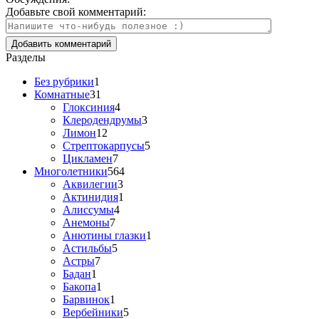
Добавьте свой комментарий:
Разделы
Без рубрики
1
Комнатные
31
Глоксиния
4
Клеродендрумы
3
Лимон
12
Стрептокарпусы
5
Цикламен
7
Многолетники
564
Аквилегии
3
Актинидия
1
Алиссумы
4
Анемоны
7
Анютины глазки
1
Астильбы
5
Астры
7
Бадан
1
Бакопа
1
Барвинок
1
Вербейники
5