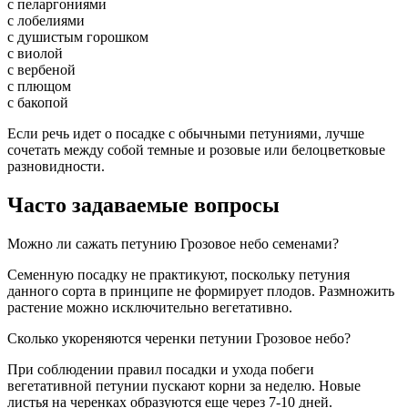
с пеларгониями
с лобелиями
с душистым горошком
с виолой
с вербеной
с плющом
с бакопой
Если речь идет о посадке с обычными петуниями, лучше
сочетать между собой темные и розовые или белоцветковые
разновидности.
Часто задаваемые вопросы
Можно ли сажать петунию Грозовое небо семенами?
Семенную посадку не практикуют, поскольку петуния
данного сорта в принципе не формирует плодов. Размножить
растение можно исключительно вегетативно.
Сколько укореняются черенки петунии Грозовое небо?
При соблюдении правил посадки и ухода побеги
вегетативной петунии пускают корни за неделю. Новые
листья на черенках образуются еще через 7-10 дней.