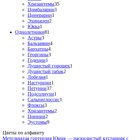
Хризантемы
35
Цимбалярии
1
Цинерарии
1
Эхинацеи
2
Юкка
1
Однолетники
81
Астры
3
Бальзамин
4
Бархатцы
4
Георгины
3
Годеции
1
Душистый горошек
1
Душистый табак
2
Лобелия
1
Настурции
1
Петунии
37
Подсолнухи
1
Сальпиглоссис
1
Флоксы
3
Хризантемы
2
Циннии
2
Эустомы
9
Цветы по алфавиту
Метельчатая гортензия Юник — раскидистый кустарник с