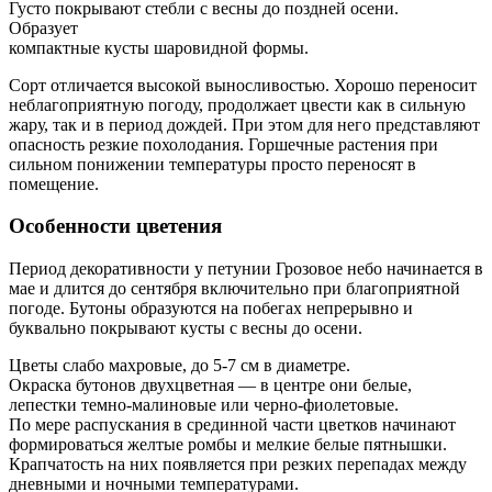
Густо покрывают стебли с весны до поздней осени.
Образует
компактные кусты шаровидной формы.
Сорт отличается высокой выносливостью. Хорошо переносит
неблагоприятную погоду, продолжает цвести как в сильную
жару, так и в период дождей. При этом для него представляют
опасность резкие похолодания. Горшечные растения при
сильном понижении температуры просто переносят в
помещение.
Особенности цветения
Период декоративности у петунии Грозовое небо начинается в
мае и длится до сентября включительно при благоприятной
погоде. Бутоны образуются на побегах непрерывно и
буквально покрывают кусты с весны до осени.
Цветы слабо махровые, до 5-7 см в диаметре.
Окраска бутонов двухцветная — в центре они белые,
лепестки темно-малиновые или черно-фиолетовые.
По мере распускания в срединной части цветков начинают
формироваться желтые ромбы и мелкие белые пятнышки.
Крапчатость на них появляется при резких перепадах между
дневными и ночными температурами.