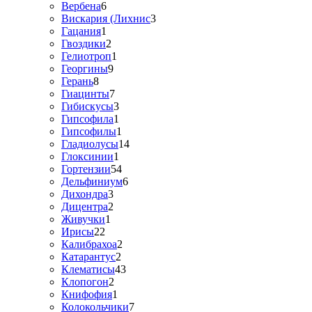
Вербена
6
Вискария (Лихнис
3
Гацания
1
Гвоздики
2
Гелиотроп
1
Георгины
9
Герань
8
Гиацинты
7
Гибискусы
3
Гипсофила
1
Гипсофилы
1
Гладиолусы
14
Глоксинии
1
Гортензии
54
Дельфиниум
6
Дихондра
3
Дицентра
2
Живучки
1
Ирисы
22
Калибрахоа
2
Катарантус
2
Клематисы
43
Клопогон
2
Книфофия
1
Колокольчики
7