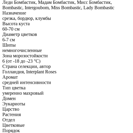
Леди Бомбастик, Мадам Бомбастик, Мисс Бомбастик,
Bombastic, Intergoubom, Miss Bombastic, Lady Bombastic
Назначение
срезка, бордюр, клумбы
Высота куста
60-70 см
Диаметр цветков
6-7 см
Шипы
немногочисленные
Зона морозостойкости
6 (от -18 до -23 °С)
Страна селекции, автор
Голландия, Interplant Roses
Аромат
средней интенсивности
Тип цветка
умеренно махровый
Домен
Эукариоты
Царство
Растения
Отдел
Цветковые
Порядок