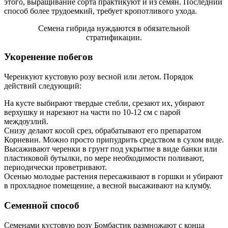
этого, выращивание сорта практикуют и из семян. Последний
способ более трудоемкий, требует кропотливого ухода.
Семена гибрида нуждаются в обязательной
стратификации.
Укоренение побегов
Черенкуют кустовую розу весной или летом. Порядок
действий следующий:
На кусте выбирают твердые стебли, срезают их, убирают
верхушку и нарезают на части по 10-12 см с парой
междоузлий.
Снизу делают косой срез, обрабатывают его препаратом
Корневин. Можно просто припудрить средством в сухом виде.
Высаживают черенки в грунт под укрытие в виде банки или
пластиковой бутылки, по мере необходимости поливают,
периодически проветривают.
Осенью молодые растения пересаживают в горшки и убирают
в прохладное помещение, а весной высаживают на клумбу.
Семенной способ
Семенами кустовую розу Бомбастик размножают с конца