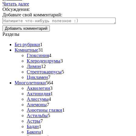
Читать далее
Обсуждения:
Добавьте свой комментарий:
Разделы
Без рубрики
1
Комнатные
31
Глоксиния
4
Клеродендрумы
3
Лимон
12
Стрептокарпусы
5
Цикламен
7
Многолетники
564
Аквилегии
3
Актинидия
1
Алиссумы
4
Анемоны
7
Анютины глазки
1
Астильбы
5
Астры
7
Бадан
1
Бакопа
1