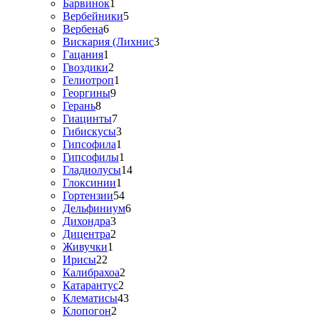
Барвинок
1
Вербейники
5
Вербена
6
Вискария (Лихнис
3
Гацания
1
Гвоздики
2
Гелиотроп
1
Георгины
9
Герань
8
Гиацинты
7
Гибискусы
3
Гипсофила
1
Гипсофилы
1
Гладиолусы
14
Глоксинии
1
Гортензии
54
Дельфиниум
6
Дихондра
3
Дицентра
2
Живучки
1
Ирисы
22
Калибрахоа
2
Катарантус
2
Клематисы
43
Клопогон
2