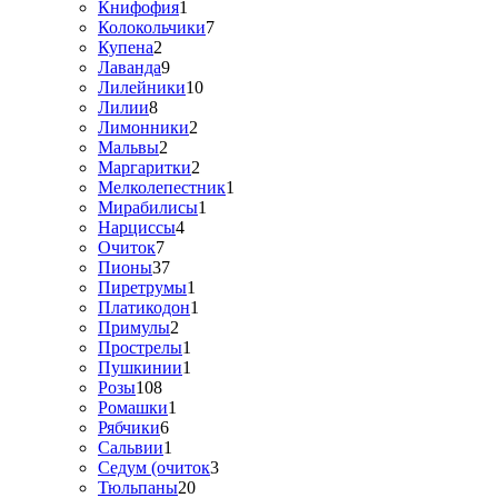
Книфофия
1
Колокольчики
7
Купена
2
Лаванда
9
Лилейники
10
Лилии
8
Лимонники
2
Мальвы
2
Маргаритки
2
Мелколепестник
1
Мирабилисы
1
Нарциссы
4
Очиток
7
Пионы
37
Пиретрумы
1
Платикодон
1
Примулы
2
Прострелы
1
Пушкинии
1
Розы
108
Ромашки
1
Рябчики
6
Сальвии
1
Седум (очиток
3
Тюльпаны
20