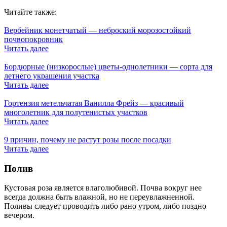
Читайте также:
Вербейник монетчатый — неброский морозостойкий
почвопокровник
Читать далее
Бордюрные (низкорослые) цветы-однолетники — сорта для
летнего украшения участка
Читать далее
Гортензия метельчатая Ванилла Фрейз — красивый
многолетник для полутенистых участков
Читать далее
9 причин, почему не растут розы после посадки
Читать далее
Полив
Кустовая роза является влаголюбивой. Почва вокруг нее
всегда должна быть влажной, но не переувлажненной.
Поливы следует проводить либо рано утром, либо поздно
вечером.