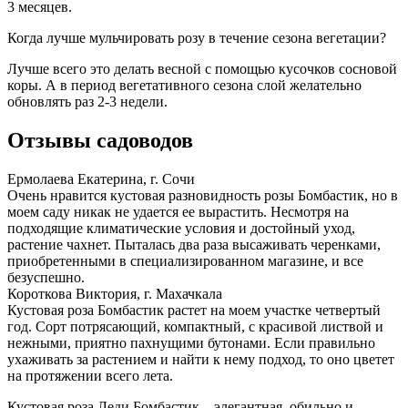
3 месяцев.
Когда лучше мульчировать розу в течение сезона вегетации?
Лучше всего это делать весной с помощью кусочков сосновой
коры. А в период вегетативного сезона слой желательно
обновлять раз 2-3 недели.
Отзывы садоводов
Ермолаева Екатерина, г. Сочи
Очень нравится кустовая разновидность розы Бомбастик, но в
моем саду никак не удается ее вырастить. Несмотря на
подходящие климатические условия и достойный уход,
растение чахнет. Пыталась два раза высаживать черенками,
приобретенными в специализированном магазине, и все
безуспешно.
Короткова Виктория, г. Махачкала
Кустовая роза Бомбастик растет на моем участке четвертый
год. Сорт потрясающий, компактный, с красивой листвой и
нежными, приятно пахнущими бутонами. Если правильно
ухаживать за растением и найти к нему подход, то оно цветет
на протяжении всего лета.
Кустовая роза Леди Бомбастик – элегантная, обильно и