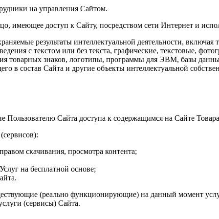
трудники на управления Сайтом.
 лицо, имеющее доступ к Сайту, посредством сети Интернет и исп
 охраняемые результаты интеллектуальной деятельности, включая
едения с текстом или без текста, графические, текстовые, фото
ия товарных знаков, логотипы, программы для ЭВМ, базы данных
го в состав Сайта и другие объекты интеллектуальной собствен
ие Пользователю Сайта доступа к содержащимся на Сайте Товар
(сервисов):
 правом скачивания, просмотра контента;
Услуг на бесплатной основе;
айта.
уществующие (реально функционирующие) на данный момент услу
слуги (сервисы) Сайта.