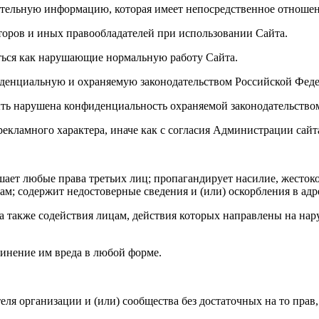
ительную информацию, которая имеет непосредственное отношен
торов и иных правообладателей при использовании Сайта.
аться как нарушающие нормальную работу Сайта.
фиденциальную и охраняемую законодательством Российской Фе
 быть нарушена конфиденциальность охраняемой законодательст
рекламного характера, иначе как с согласия Администрации сайт
рушает любые права третьих лиц; пропагандирует насилие, жесток
м; содержит недостоверные сведения и (или) оскорбления в адр
 а также содействия лицам, действия которых направлены на на
чинение им вреда в любой форме.
ителя организации и (или) сообщества без достаточных на то прав