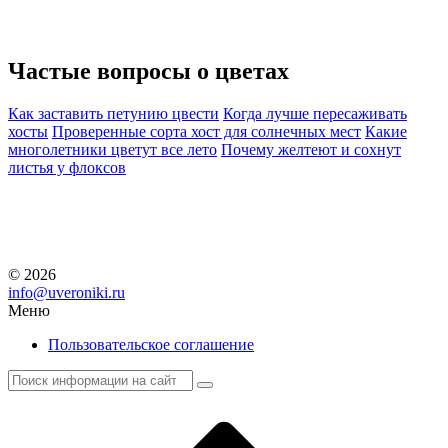
Частые вопросы о
цветах
Как заставить петунию цвести
Когда лучше пересаживать
хосты
Проверенные сорта хост для солнечных мест
Какие
многолетники цветут все лето
Почему желтеют и сохнут
листья у флоксов
© 2026
info@uveroniki.ru
Меню
Пользовательское соглашение