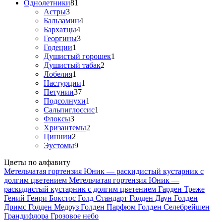
Однолетники
81
Астры
3
Бальзамин
4
Бархатцы
4
Георгины
3
Годеции
1
Душистый горошек
1
Душистый табак
2
Лобелия
1
Настурции
1
Петунии
37
Подсолнухи
1
Сальпиглоссис
1
Флоксы
3
Хризантемы
2
Циннии
2
Эустомы
9
Цветы по алфавиту
Метельчатая гортензия Юник — раскидистый кустарник с
долгим цветением
Метельчатая гортензия Юник —
раскидистый кустарник с долгим цветением
Гарден Треже
Гений
Генри Бокстос
Голд Стандарт
Голден Даун
Голден
Дримс
Голден Медоуз
Голден Парфюм
Голден Селебрейшен
Грандифлора
Грозовое небо