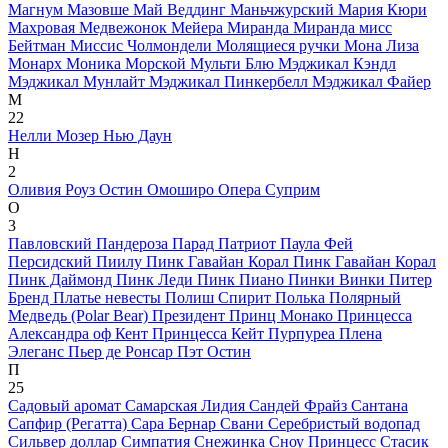
Магнум
Мазовше
Май Веддинг
Маньчжурский
Мария Кюри
Махровая
Медвежонок
Мейера
Миранда
Миранда
мисс
Бейтман
Миссис Чолмондели
Молящиеся ручки
Мона Лиза
Монарх
Моника
Морской
Мульти Блю
Мэджикал Кэндл
Мэджикал Мунлайт
Мэджикал Пинкербелл
Мэджикал Файер
М
22
Нелли Мозер
Нью Даун
Н
2
Оливия Роуз Остин
Омоширо
Опера Суприм
О
3
Павловский
Пандероза
Парад
Патриот
Паула Фей
Персидский
Пиилу
Пинк Гавайан Корал
Пинк Гавайан Корал
Пинк Даймонд
Пинк Леди
Пинк Пиано
Пинки Винки
Питер
Бренд
Платье невесты
Полиш Спирит
Полька
Полярный
Медведь (Polar Bear)
Президент
Принц Монако
Принцесса
Александра оф Кент
Принцесса Кейт
Пурпуреа Плена
Элеганс
Пьер де Ронсар
Пэт Остин
П
25
Садовый аромат
Самарская Лидия
Сандей Фрайз
Сантана
Сапфир (Регатта)
Сара Бернар
Свани
Серебристый водопад
Сильвер доллар
Симпатия
Снежинка
Сноу Принцесс
Стасик