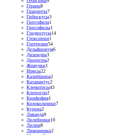
Георгины
9
Герань
8
Гиацинты
7
Гибискусы
3
Гипсофила
1
Гипсофилы
1
Гладиолусы
14
Глоксинии
1
Гортензии
54
Дельфиниум
6
Дихондра
3
Дицентра
2
Живучки
1
Ирисы
22
Калибрахоа
2
Катарантус
2
Клематисы
43
Клопогон
2
Книфофия
1
Колокольчики
7
Купена
2
Лаванда
9
Лилейники
10
Лилии
8
Лимонники
2