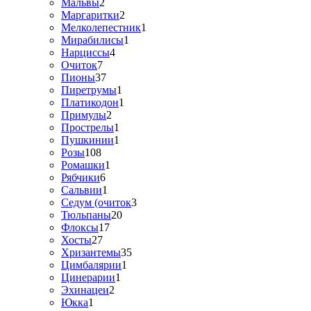
Мальвы
2
Маргаритки
2
Мелколепестник
1
Мирабилисы
1
Нарциссы
4
Очиток
7
Пионы
37
Пиретрумы
1
Платикодон
1
Примулы
2
Прострелы
1
Пушкинии
1
Розы
108
Ромашки
1
Рябчики
6
Сальвии
1
Седум (очиток
3
Тюльпаны
20
Флоксы
17
Хосты
27
Хризантемы
35
Цимбалярии
1
Цинерарии
1
Эхинацеи
2
Юкка
1