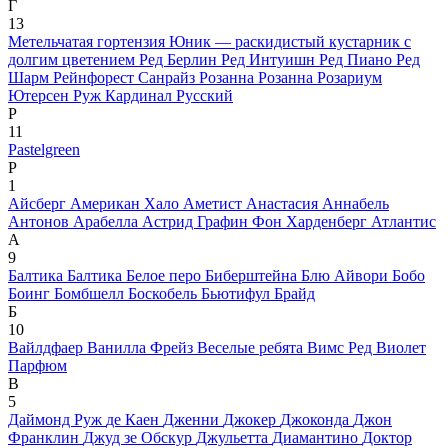
Г
13
Метельчатая гортензия Юник — раскидистый кустарник с
долгим цветением
Ред Берлин
Ред Интуишн
Ред Пиано
Ред
Шарм
Рейнфорест Санрайз
Розанна
Розанна
Розариум
Ютерсен
Руж Кардинал
Русский
Р
11
Pastelgreen
P
1
Айсберг
Американ Хало
Аметист
Анастасия
Аннабель
Антонов
Арабелла
Астрид Графин Фон Харденберг
Атлантис
А
9
Балтика
Балтика
Белое перо
Биберштейна
Блю Айвори
Бобо
Боинг
Бомбшелл
Боскобель
Бьютифул Брайд
Б
10
Вайлдфаер
Ванилла Фрейз
Веселые ребята
Вимс Ред
Виолет
Парфюм
В
5
Даймонд Руж
де Каен
Дженни
Джокер
Джоконда
Джон
Франклин
Джуд зе Обскур
Джульетта
Диамантино
Доктор