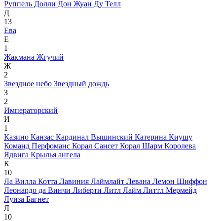
Руппель
Долли
Дон Жуан
Ду Телл
Д
13
Ева
Е
1
Жакмана
Жгучий
Ж
2
Звездное небо
Звездный дождь
З
2
Императорский
И
1
Казино
Канзас
Кардинал Вышинский
Катерина
Киушу
Команд Перфоманс
Корал Сансет
Корал Шарм
Королева
Ядвига
Крылья ангела
К
10
Ла Вилла Котта
Лавиния
Лаймлайт
Левана
Лемон Шиффон
Леонардо да Винчи
Либерти
Литл Лайм
Литтл Мермейд
Луиза Багнет
Л
10