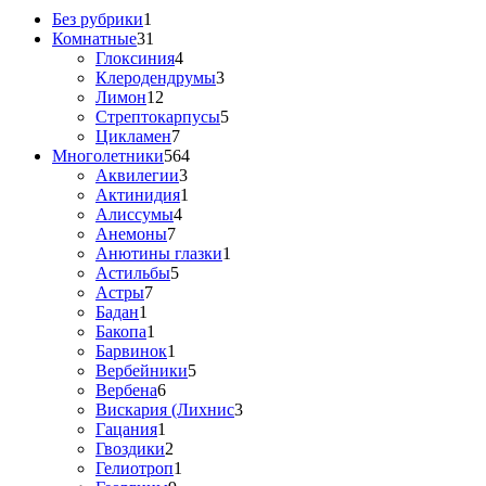
Без рубрики
1
Комнатные
31
Глоксиния
4
Клеродендрумы
3
Лимон
12
Стрептокарпусы
5
Цикламен
7
Многолетники
564
Аквилегии
3
Актинидия
1
Алиссумы
4
Анемоны
7
Анютины глазки
1
Астильбы
5
Астры
7
Бадан
1
Бакопа
1
Барвинок
1
Вербейники
5
Вербена
6
Вискария (Лихнис
3
Гацания
1
Гвоздики
2
Гелиотроп
1