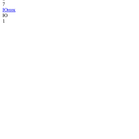
7
Юник
Ю
1