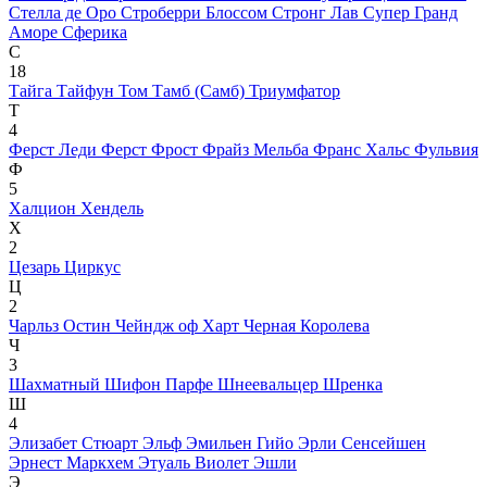
Стелла де Оро
Строберри Блоссом
Стронг Лав
Супер Гранд
Аморе
Сферика
С
18
Тайга
Тайфун
Том Тамб (Самб)
Триумфатор
Т
4
Ферст Леди
Ферст Фрост
Фрайз Мельба
Франс Хальс
Фульвия
Ф
5
Халцион
Хендель
Х
2
Цезарь
Циркус
Ц
2
Чарльз Остин
Чейндж оф Харт
Черная Королева
Ч
3
Шахматный
Шифон Парфе
Шнеевальцер
Шренка
Ш
4
Элизабет Стюарт
Эльф
Эмильен Гийо
Эрли Сенсейшен
Эрнест Маркхем
Этуаль Виолет
Эшли
Э