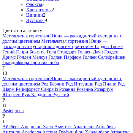
Флоксы
3
Хризантемы
2
Циннии
2
Эустомы
9
Цветы по алфавиту
Метельчатая гортензия Юник — раскидистый кустарник с
долгим цветением
Метельчатая гортензия Юник —
раскидистый кустарник с долгим цветением
Гарден Треже
Гений
Генри Бокстос
Голд Стандарт
Голден Даун
Голден
Дримс
Голден Медоуз
Голден Парфюм
Голден Селебрейшен
Грандифлора
Грозовое небо
Г
13
Метельчатая гортензия Юник — раскидистый кустарник с
долгим цветением
Ред Берлин
Ред Интуишн
Ред Пиано
Ред
Шарм
Рейнфорест Санрайз
Розанна
Розанна
Розариум
Ютерсен
Руж Кардинал
Русский
Р
11
Pastelgreen
P
1
Айсберг
Американ Хало
Аметист
Анастасия
Аннабель
Антонов
Арабелла
Астрид Графин Фон Харденберг
Атлантис