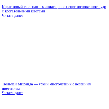
Карликовый тюльпан – миниатюрное неприкосновенное чудо
с трогательными цветами
Читать далее
Тюльпан Миранда — яркий многолетник с весенним
цветением
Читать далее