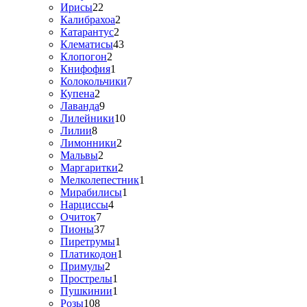
Ирисы
22
Калибрахоа
2
Катарантус
2
Клематисы
43
Клопогон
2
Книфофия
1
Колокольчики
7
Купена
2
Лаванда
9
Лилейники
10
Лилии
8
Лимонники
2
Мальвы
2
Маргаритки
2
Мелколепестник
1
Мирабилисы
1
Нарциссы
4
Очиток
7
Пионы
37
Пиретрумы
1
Платикодон
1
Примулы
2
Прострелы
1
Пушкинии
1
Розы
108