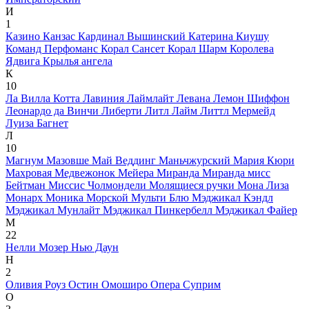
И
1
Казино
Канзас
Кардинал Вышинский
Катерина
Киушу
Команд Перфоманс
Корал Сансет
Корал Шарм
Королева
Ядвига
Крылья ангела
К
10
Ла Вилла Котта
Лавиния
Лаймлайт
Левана
Лемон Шиффон
Леонардо да Винчи
Либерти
Литл Лайм
Литтл Мермейд
Луиза Багнет
Л
10
Магнум
Мазовше
Май Веддинг
Маньчжурский
Мария Кюри
Махровая
Медвежонок
Мейера
Миранда
Миранда
мисс
Бейтман
Миссис Чолмондели
Молящиеся ручки
Мона Лиза
Монарх
Моника
Морской
Мульти Блю
Мэджикал Кэндл
Мэджикал Мунлайт
Мэджикал Пинкербелл
Мэджикал Файер
М
22
Нелли Мозер
Нью Даун
Н
2
Оливия Роуз Остин
Омоширо
Опера Суприм
О