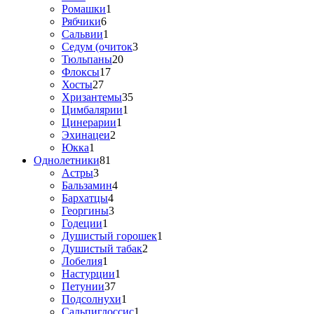
Ромашки
1
Рябчики
6
Сальвии
1
Седум (очиток
3
Тюльпаны
20
Флоксы
17
Хосты
27
Хризантемы
35
Цимбалярии
1
Цинерарии
1
Эхинацеи
2
Юкка
1
Однолетники
81
Астры
3
Бальзамин
4
Бархатцы
4
Георгины
3
Годеции
1
Душистый горошек
1
Душистый табак
2
Лобелия
1
Настурции
1
Петунии
37
Подсолнухи
1
Сальпиглоссис
1