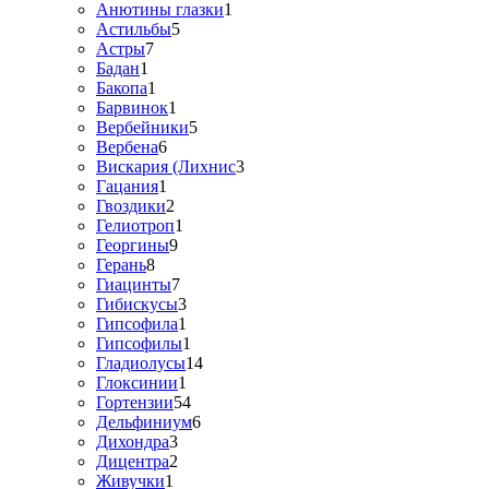
Анютины глазки
1
Астильбы
5
Астры
7
Бадан
1
Бакопа
1
Барвинок
1
Вербейники
5
Вербена
6
Вискария (Лихнис
3
Гацания
1
Гвоздики
2
Гелиотроп
1
Георгины
9
Герань
8
Гиацинты
7
Гибискусы
3
Гипсофила
1
Гипсофилы
1
Гладиолусы
14
Глоксинии
1
Гортензии
54
Дельфиниум
6
Дихондра
3
Дицентра
2
Живучки
1