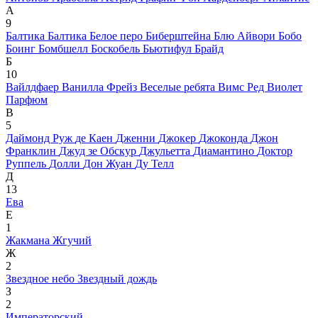
А
9
Балтика
Балтика
Белое перо
Биберштейна
Блю Айвори
Бобо
Боинг
Бомбшелл
Боскобель
Бьютифул Брайд
Б
10
Вайлдфаер
Ванилла Фрейз
Веселые ребята
Вимс Ред
Виолет
Парфюм
В
5
Даймонд Руж
де Каен
Дженни
Джокер
Джоконда
Джон
Франклин
Джуд зе Обскур
Джульетта
Диамантино
Доктор
Руппель
Долли
Дон Жуан
Ду Телл
Д
13
Ева
Е
1
Жакмана
Жгучий
Ж
2
Звездное небо
Звездный дождь
З
2
Императорский