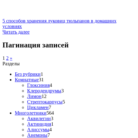
5 способов хранения луковиц тюльпанов в домашних
условиях
Читать далее
Пагинация записей
1
2
»
Разделы
Без рубрики
1
Комнатные
31
Глоксиния
4
Клеродендрумы
3
Лимон
12
Стрептокарпусы
5
Цикламен
7
Многолетники
564
Аквилегии
3
Актинидия
1
Алиссумы
4
Анемоны
7