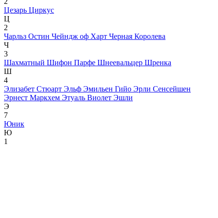
2
Цезарь
Циркус
Ц
2
Чарльз Остин
Чейндж оф Харт
Черная Королева
Ч
3
Шахматный
Шифон Парфе
Шнеевальцер
Шренка
Ш
4
Элизабет Стюарт
Эльф
Эмильен Гийо
Эрли Сенсейшен
Эрнест Маркхем
Этуаль Виолет
Эшли
Э
7
Юник
Ю
1