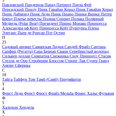
3
Павловский
Пандероза
Парад
Патриот
Паула Фей
Персидский
Пиилу
Пинк Гавайан Корал
Пинк Гавайан Корал
Пинк Даймонд
Пинк Леди
Пинк Пиано
Пинки Винки
Питер
Бренд
Платье невесты
Полиш Спирит
Полька
Полярный
Медведь (Polar Bear)
Президент
Принц Монако
Принцесса
Александра оф Кент
Принцесса Кейт
Пурпуреа Плена
Элеганс
Пьер де Ронсар
Пэт Остин
П
25
Садовый аромат
Самарская Лидия
Сандей Фрайз
Сантана
Сапфир (Регатта)
Сара Бернар
Свани
Серебристый водопад
Сильвер доллар
Симпатия
Снежинка
Сноу Принцесс
Стасик
Стелла де Оро
Строберри Блоссом
Стронг Лав
Супер Гранд
Аморе
Сферика
С
18
Тайга
Тайфун
Том Тамб (Самб)
Триумфатор
Т
4
Ферст Леди
Ферст Фрост
Фрайз Мельба
Франс Хальс
Фульвия
Ф
5
Халцион
Хендель
Х