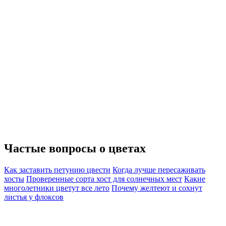
Частые вопросы о
цветах
Как заставить петунию цвести
Когда лучше пересаживать
хосты
Проверенные сорта хост для солнечных мест
Какие
многолетники цветут все лето
Почему желтеют и сохнут
листья у флоксов