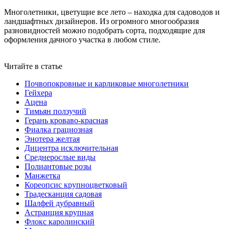
Многолетники, цветущие все лето – находка для садоводов и
ландшафтных дизайнеров. Из огромного многообразия
разновидностей можно подобрать сорта, подходящие для
оформления дачного участка в любом стиле.
Читайте в статье
Почвопокровные и карликовые многолетники
Гейхера
Ацена
Тимьян ползучий
Герань кроваво-красная
Фиалка грациозная
Энотера желтая
Дицентра исключительная
Среднерослые виды
Полиантовые розы
Манжетка
Кореопсис крупноцветковый
Традесканция садовая
Шалфей дубравный
Астранция крупная
Флокс каролинский