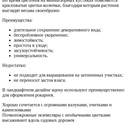
Во время цветения на миниатюрных кустиках появляются
красноватые цветки-колючки, благодаря которым растения
выглядят весьма своеобразно
Преимущества:
длительное сохранение декоративного вида;
беспроблемное укоренение;
зимостойкость;
простота в уходе;
засухоустойчивость;
универсальность.
Недостатки:
не подходит для выращивания на затененных участках;
не переносит застоя влаги.
В ландшафтном дизайне ацену используют преимущественно
для оформления рокариев.
Хорошо сочетается с огромными валунами, очитками и
камнеломками
Почвопокровные экземпляры с необычными цветками
высаживают вдоль садовых дорожек