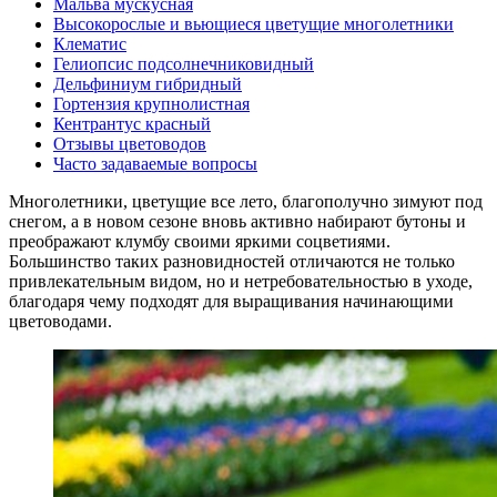
Мальва мускусная
Высокорослые и вьющиеся цветущие многолетники
Клематис
Гелиопсис подсолнечниковидный
Дельфиниум гибридный
Гортензия крупнолистная
Кентрантус красный
Отзывы цветоводов
Часто задаваемые вопросы
Многолетники, цветущие все лето, благополучно зимуют под
снегом, а в новом сезоне вновь активно набирают бутоны и
преображают клумбу своими яркими соцветиями.
Большинство таких разновидностей отличаются не только
привлекательным видом, но и нетребовательностью в уходе,
благодаря чему подходят для выращивания начинающими
цветоводами.