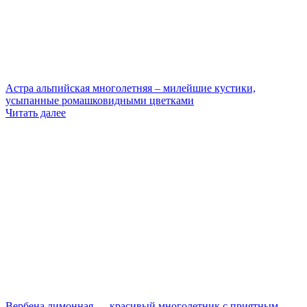
Астра альпийская многолетняя – милейшие кустики,
усыпанные ромашковидными цветками
Читать далее
Вербена лимонная — красивый многолетник с приятным