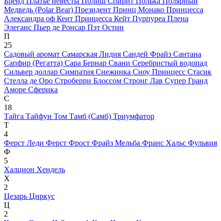
Бренд
Платье невесты
Полиш Спирит
Полька
Полярный
Медведь (Polar Bear)
Президент
Принц Монако
Принцесса
Александра оф Кент
Принцесса Кейт
Пурпуреа Плена
Элеганс
Пьер де Ронсар
Пэт Остин
П
25
Садовый аромат
Самарская Лидия
Сандей Фрайз
Сантана
Сапфир (Регатта)
Сара Бернар
Свани
Серебристый водопад
Сильвер доллар
Симпатия
Снежинка
Сноу Принцесс
Стасик
Стелла де Оро
Строберри Блоссом
Стронг Лав
Супер Гранд
Аморе
Сферика
С
18
Тайга
Тайфун
Том Тамб (Самб)
Триумфатор
Т
4
Ферст Леди
Ферст Фрост
Фрайз Мельба
Франс Хальс
Фульвия
Ф
5
Халцион
Хендель
Х
2
Цезарь
Циркус
Ц
2