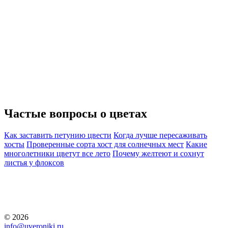
Частые вопросы о
цветах
Как заставить петунию цвести
Когда лучше пересаживать
хосты
Проверенные сорта хост для солнечных мест
Какие
многолетники цветут все лето
Почему желтеют и сохнут
листья у флоксов
© 2026
info@uveroniki.ru