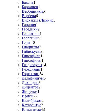
Бакопа
1
Барвинок
1
Вербейники
5
Вербена
6
Вискария (Лихнис
3
Гацания
1
Гвоздики
2
Гелиотроп
1
Георгины
9
Герань
8
Гиацинты
7
Гибискусы
3
Гипсофила
1
Гипсофилы
1
Гладиолусы
14
Глоксинии
1
Гортензии
54
Дельфиниум
6
Дихондра
3
Дицентра
2
Живучки
1
Ирисы
22
Калибрахоа
2
Катарантус
2
Клематисы
43