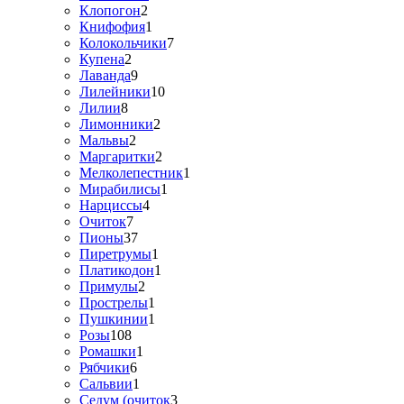
Клопогон
2
Книфофия
1
Колокольчики
7
Купена
2
Лаванда
9
Лилейники
10
Лилии
8
Лимонники
2
Мальвы
2
Маргаритки
2
Мелколепестник
1
Мирабилисы
1
Нарциссы
4
Очиток
7
Пионы
37
Пиретрумы
1
Платикодон
1
Примулы
2
Прострелы
1
Пушкинии
1
Розы
108
Ромашки
1
Рябчики
6
Сальвии
1
Седум (очиток
3