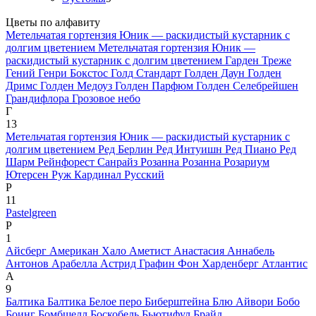
Цветы по алфавиту
Метельчатая гортензия Юник — раскидистый кустарник с
долгим цветением
Метельчатая гортензия Юник —
раскидистый кустарник с долгим цветением
Гарден Треже
Гений
Генри Бокстос
Голд Стандарт
Голден Даун
Голден
Дримс
Голден Медоуз
Голден Парфюм
Голден Селебрейшен
Грандифлора
Грозовое небо
Г
13
Метельчатая гортензия Юник — раскидистый кустарник с
долгим цветением
Ред Берлин
Ред Интуишн
Ред Пиано
Ред
Шарм
Рейнфорест Санрайз
Розанна
Розанна
Розариум
Ютерсен
Руж Кардинал
Русский
Р
11
Pastelgreen
P
1
Айсберг
Американ Хало
Аметист
Анастасия
Аннабель
Антонов
Арабелла
Астрид Графин Фон Харденберг
Атлантис
А
9
Балтика
Балтика
Белое перо
Биберштейна
Блю Айвори
Бобо
Боинг
Бомбшелл
Боскобель
Бьютифул Брайд