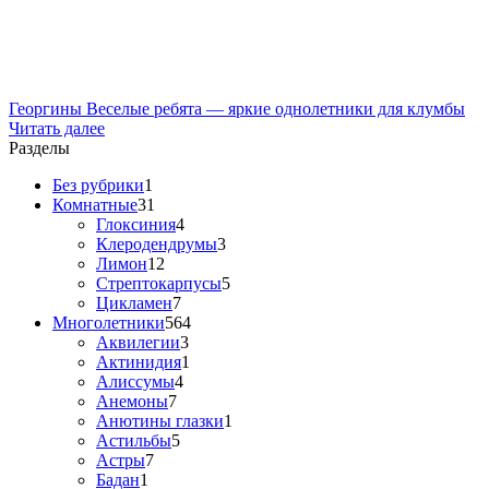
Георгины Веселые ребята — яркие однолетники для клумбы
Читать далее
Разделы
Без рубрики
1
Комнатные
31
Глоксиния
4
Клеродендрумы
3
Лимон
12
Стрептокарпусы
5
Цикламен
7
Многолетники
564
Аквилегии
3
Актинидия
1
Алиссумы
4
Анемоны
7
Анютины глазки
1
Астильбы
5
Астры
7
Бадан
1