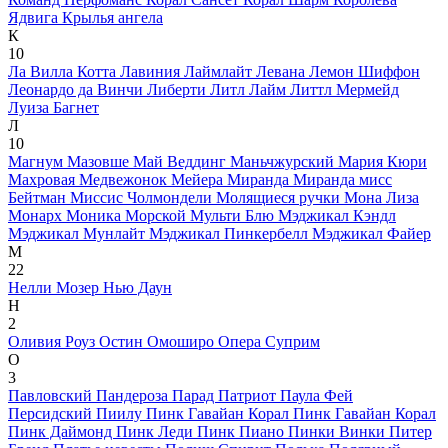
Ядвига
Крылья ангела
К
10
Ла Вилла Котта
Лавиния
Лаймлайт
Левана
Лемон Шиффон
Леонардо да Винчи
Либерти
Литл Лайм
Литтл Мермейд
Луиза Багнет
Л
10
Магнум
Мазовше
Май Веддинг
Маньчжурский
Мария Кюри
Махровая
Медвежонок
Мейера
Миранда
Миранда
мисс
Бейтман
Миссис Чолмондели
Молящиеся ручки
Мона Лиза
Монарх
Моника
Морской
Мульти Блю
Мэджикал Кэндл
Мэджикал Мунлайт
Мэджикал Пинкербелл
Мэджикал Файер
М
22
Нелли Мозер
Нью Даун
Н
2
Оливия Роуз Остин
Омоширо
Опера Суприм
О
3
Павловский
Пандероза
Парад
Патриот
Паула Фей
Персидский
Пиилу
Пинк Гавайан Корал
Пинк Гавайан Корал
Пинк Даймонд
Пинк Леди
Пинк Пиано
Пинки Винки
Питер