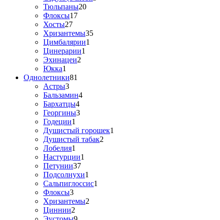
Тюльпаны
20
Флоксы
17
Хосты
27
Хризантемы
35
Цимбалярии
1
Цинерарии
1
Эхинацеи
2
Юкка
1
Однолетники
81
Астры
3
Бальзамин
4
Бархатцы
4
Георгины
3
Годеции
1
Душистый горошек
1
Душистый табак
2
Лобелия
1
Настурции
1
Петунии
37
Подсолнухи
1
Сальпиглоссис
1
Флоксы
3
Хризантемы
2
Циннии
2
Эустомы
9