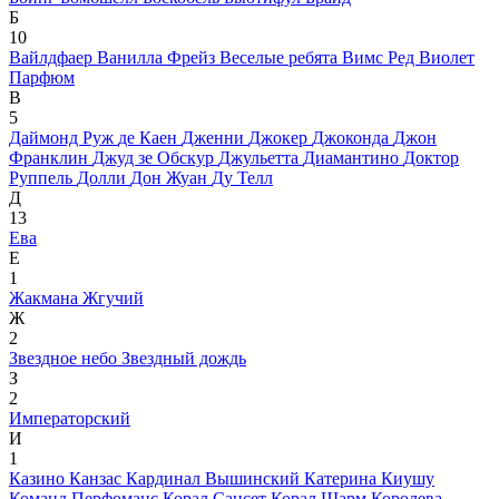
Б
10
Вайлдфаер
Ванилла Фрейз
Веселые ребята
Вимс Ред
Виолет
Парфюм
В
5
Даймонд Руж
де Каен
Дженни
Джокер
Джоконда
Джон
Франклин
Джуд зе Обскур
Джульетта
Диамантино
Доктор
Руппель
Долли
Дон Жуан
Ду Телл
Д
13
Ева
Е
1
Жакмана
Жгучий
Ж
2
Звездное небо
Звездный дождь
З
2
Императорский
И
1
Казино
Канзас
Кардинал Вышинский
Катерина
Киушу
Команд Перфоманс
Корал Сансет
Корал Шарм
Королева