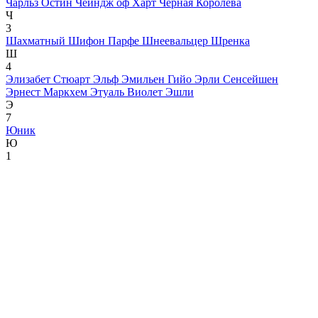
Чарльз Остин
Чейндж оф Харт
Черная Королева
Ч
3
Шахматный
Шифон Парфе
Шнеевальцер
Шренка
Ш
4
Элизабет Стюарт
Эльф
Эмильен Гийо
Эрли Сенсейшен
Эрнест Маркхем
Этуаль Виолет
Эшли
Э
7
Юник
Ю
1