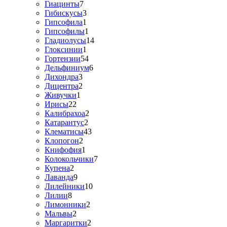
Гиацинты
7
Гибискусы
3
Гипсофила
1
Гипсофилы
1
Гладиолусы
14
Глоксинии
1
Гортензии
54
Дельфиниум
6
Дихондра
3
Дицентра
2
Живучки
1
Ирисы
22
Калибрахоа
2
Катарантус
2
Клематисы
43
Клопогон
2
Книфофия
1
Колокольчики
7
Купена
2
Лаванда
9
Лилейники
10
Лилии
8
Лимонники
2
Мальвы
2
Маргаритки
2