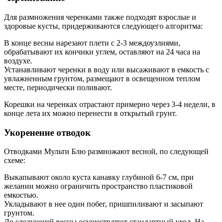
Для размножения черенками также подходят взрослые и
здоровые кусты, придерживаются следующего алгоритма:
В конце весны нарезают плети с 2-3 междоузлиями,
обрабатывают их кончики углем, оставляют на 24 часа на
воздухе.
Устанавливают черенки в воду или высаживают в емкость с
увлажненным грунтом, размещают в освещенном теплом
месте, периодически поливают.
Корешки на черенках отрастают примерно через 3-4 недели, в
конце лета их можно перенести в открытый грунт.
Укоренение отводок
Отводками Мульти Блю размножают весной, по следующей
схеме:
Выкапывают около куста канавку глубиной 6-7 см, при
желании можно ограничить пространство пластиковой
емкостью.
Укладывают в нее один побег, пришпиливают и засыпают
грунтом.
До следующей весны осуществляют стандартный уход. На