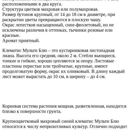
расположенными в два круга.
Структура цветков махровая или полумахровая.
Размер бутонов крупный, от 14 до 18 см в диаметре, при
раскрытии цветы превращаются в плоскую чашу.
Окрас лепестков насыщенный, сине-фиолетовый, но не
исключены различия в оттенках, тычинки розовые или
красные.
Аромат приятный.
Клематис Мульти Блю – это кустарниковая листопадная
лиана. Высота его средняя, около 2 м. Стебли вьющиеся,
тонкие и гибкие, хорошо цепляются за опору. Листовые
пластины перистые или тройчатые, крупные, имеют
продолговатую форму, окрас их оливковый. В длину каждый
лист может вырастать до 10 см, в ширину – до 4 см.
Корневая система растения мощная, разветвленная, находится
близко к поверхности грунта.
Крупноцветковый махровый синий клематис Мульти Блю
относится к числу неприхотливых культур. Отлично подходит