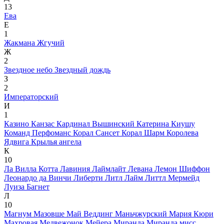
13
Ева
Е
1
Жакмана
Жгучий
Ж
2
Звездное небо
Звездный дождь
З
2
Императорский
И
1
Казино
Канзас
Кардинал Вышинский
Катерина
Киушу
Команд Перфоманс
Корал Сансет
Корал Шарм
Королева
Ядвига
Крылья ангела
К
10
Ла Вилла Котта
Лавиния
Лаймлайт
Левана
Лемон Шиффон
Леонардо да Винчи
Либерти
Литл Лайм
Литтл Мермейд
Луиза Багнет
Л
10
Магнум
Мазовше
Май Веддинг
Маньчжурский
Мария Кюри
Махровая
Медвежонок
Мейера
Миранда
Миранда
мисс