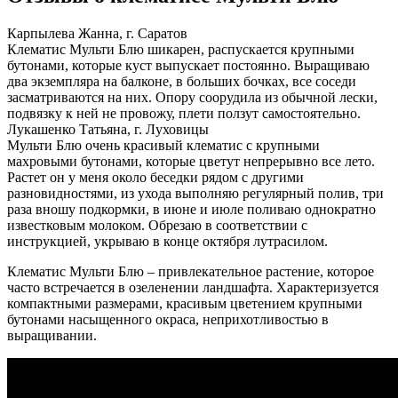
Карпылева Жанна, г. Саратов
Клематис Мульти Блю шикарен, распускается крупными
бутонами, которые куст выпускает постоянно. Выращиваю
два экземпляра на балконе, в больших бочках, все соседи
засматриваются на них. Опору соорудила из обычной лески,
подвязку к ней не провожу, плети ползут самостоятельно.
Лукашенко Татьяна, г. Луховицы
Мульти Блю очень красивый клематис с крупными
махровыми бутонами, которые цветут непрерывно все лето.
Растет он у меня около беседки рядом с другими
разновидностями, из ухода выполняю регулярный полив, три
раза вношу подкормки, в июне и июле поливаю однократно
известковым молоком. Обрезаю в соответствии с
инструкцией, укрываю в конце октября лутрасилом.
Клематис Мульти Блю – привлекательное растение, которое
часто встречается в озеленении ландшафта. Характеризуется
компактными размерами, красивым цветением крупными
бутонами насыщенного окраса, неприхотливостью в
выращивании.