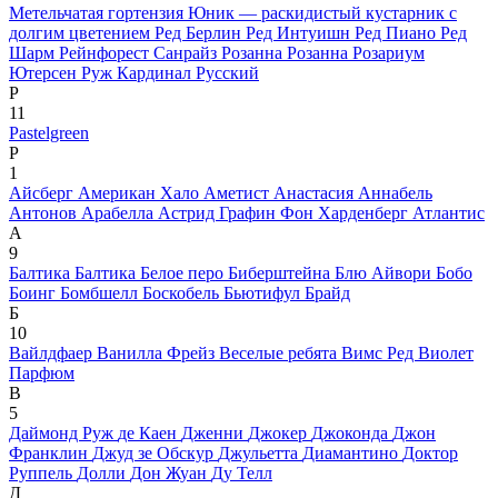
Метельчатая гортензия Юник — раскидистый кустарник с
долгим цветением
Ред Берлин
Ред Интуишн
Ред Пиано
Ред
Шарм
Рейнфорест Санрайз
Розанна
Розанна
Розариум
Ютерсен
Руж Кардинал
Русский
Р
11
Pastelgreen
P
1
Айсберг
Американ Хало
Аметист
Анастасия
Аннабель
Антонов
Арабелла
Астрид Графин Фон Харденберг
Атлантис
А
9
Балтика
Балтика
Белое перо
Биберштейна
Блю Айвори
Бобо
Боинг
Бомбшелл
Боскобель
Бьютифул Брайд
Б
10
Вайлдфаер
Ванилла Фрейз
Веселые ребята
Вимс Ред
Виолет
Парфюм
В
5
Даймонд Руж
де Каен
Дженни
Джокер
Джоконда
Джон
Франклин
Джуд зе Обскур
Джульетта
Диамантино
Доктор
Руппель
Долли
Дон Жуан
Ду Телл
Д