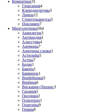
Комнатные
31
Глоксиния
4
Клеродендрумы
3
Лимон
12
Стрептокарпусы
5
Цикламен
7
Многолетники
564
Аквилегии
3
Актинидия
1
Алиссумы
4
Анемоны
7
Анютины глазки
1
Астильбы
5
Астры
7
Бадан
1
Бакопа
1
Барвинок
1
Вербейники
5
Вербена
6
Вискария (Лихнис
3
Гацания
1
Гвоздики
2
Гелиотроп
1
Георгины
9
Герань
8