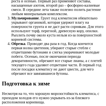
роста и осенью. Первый раз применяют составы,
насыщенные азотом, второй раз – фосфорно-калиевые
смеси. В середине лета также полезно полить растение
любым минеральным комплексом.
Мульчирование
. Грунт под клематисом обязательно
укрывают органикой, которая удержит влагу на
поверхности грунта и не даст расти сорнякам. Для этого
используют торф, перегной, древесную кору, опилки.
Рыхлить почву около куста нельзя из-за поверхностной
корневой системы.
Обрезка
. Проводят два раза в год. Когда кончится
первая волна цветения, убирают старые стебли с
отцветшими бутонами и слегка укорачивают молодые
побеги. Осенью, после окончания периода
декоративности, обрезают все старые лианы, а с плетей
текущего года удаляют отцветшие части. В первый год
после посадки клематису не дают цвести, для чего
обрезают все завязавшиеся бутоны.
Подготовка к зиме
Несмотря на то, что хорошую морозостойкость клематиса, с
приходом холодов его нужно укрывать из-за близкого
расположения корневища.