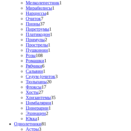
Мелколепестник
1
Мирабилисы
1
Нарциссы
4
Очиток
7
Пионы
37
Пиретрумы
1
Платикодон
1
Примулы
2
Прострелы
1
Пушкинии
1
Розы
108
Ромашки
1
Рябчики
6
Сальвии
1
Седум (очиток
3
Тюльпаны
20
Флоксы
17
Хосты
27
Хризантемы
35
Цимбалярии
1
Цинерарии
1
Эхинацеи
2
Юкка
1
Однолетники
81
Астры
3