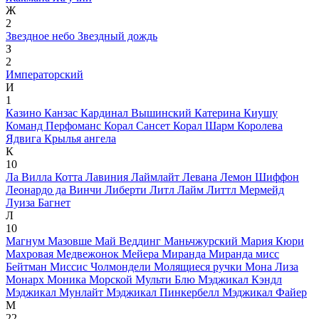
Ж
2
Звездное небо
Звездный дождь
З
2
Императорский
И
1
Казино
Канзас
Кардинал Вышинский
Катерина
Киушу
Команд Перфоманс
Корал Сансет
Корал Шарм
Королева
Ядвига
Крылья ангела
К
10
Ла Вилла Котта
Лавиния
Лаймлайт
Левана
Лемон Шиффон
Леонардо да Винчи
Либерти
Литл Лайм
Литтл Мермейд
Луиза Багнет
Л
10
Магнум
Мазовше
Май Веддинг
Маньчжурский
Мария Кюри
Махровая
Медвежонок
Мейера
Миранда
Миранда
мисс
Бейтман
Миссис Чолмондели
Молящиеся ручки
Мона Лиза
Монарх
Моника
Морской
Мульти Блю
Мэджикал Кэндл
Мэджикал Мунлайт
Мэджикал Пинкербелл
Мэджикал Файер
М
22