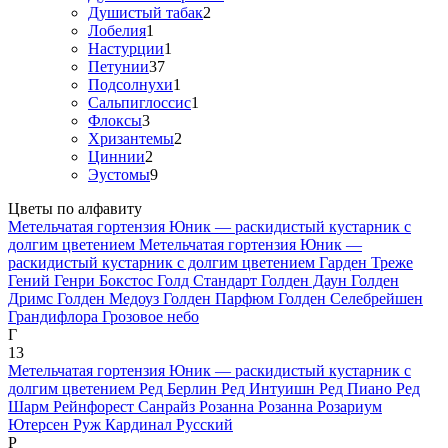
Душистый табак
2
Лобелия
1
Настурции
1
Петунии
37
Подсолнухи
1
Сальпиглоссис
1
Флоксы
3
Хризантемы
2
Циннии
2
Эустомы
9
Цветы по алфавиту
Метельчатая гортензия Юник — раскидистый кустарник с
долгим цветением
Метельчатая гортензия Юник —
раскидистый кустарник с долгим цветением
Гарден Треже
Гений
Генри Бокстос
Голд Стандарт
Голден Даун
Голден
Дримс
Голден Медоуз
Голден Парфюм
Голден Селебрейшен
Грандифлора
Грозовое небо
Г
13
Метельчатая гортензия Юник — раскидистый кустарник с
долгим цветением
Ред Берлин
Ред Интуишн
Ред Пиано
Ред
Шарм
Рейнфорест Санрайз
Розанна
Розанна
Розариум
Ютерсен
Руж Кардинал
Русский
Р