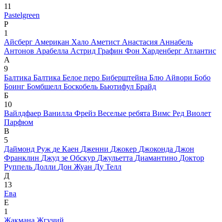
11
Pastelgreen
P
1
Айсберг
Американ Хало
Аметист
Анастасия
Аннабель
Антонов
Арабелла
Астрид Графин Фон Харденберг
Атлантис
А
9
Балтика
Балтика
Белое перо
Биберштейна
Блю Айвори
Бобо
Боинг
Бомбшелл
Боскобель
Бьютифул Брайд
Б
10
Вайлдфаер
Ванилла Фрейз
Веселые ребята
Вимс Ред
Виолет
Парфюм
В
5
Даймонд Руж
де Каен
Дженни
Джокер
Джоконда
Джон
Франклин
Джуд зе Обскур
Джульетта
Диамантино
Доктор
Руппель
Долли
Дон Жуан
Ду Телл
Д
13
Ева
Е
1
Жакмана
Жгучий