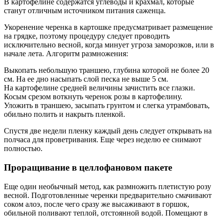
В картофелине содержатся углеводы и крахмал, которые
станут отличным источником питания саженца.
Укоренение черенка в картошке предусматривает размещение
на грядке, поэтому процедуру следует проводить
исключительно весной, когда минует угроза заморозков, или в
начале лета. Алгоритм размножения:
Выкопать небольшую траншею, глубина которой не более 20
см. На ее дно насыпать слой песка не выше 5 см.
На картофелине средней величины зачистить все глазки.
Косым срезом воткнуть черенок розы в картофелину.
Уложить в траншею, засыпать грунтом и слегка утрамбовать,
обильно полить и накрыть пленкой.
Спустя две недели пленку каждый день следует открывать на
полчаса для проветривания. Еще через неделю ее снимают
полностью.
Проращивание в целлофановом пакете
Еще один необычный метод, как размножить плетистую розу
весной. Подготовленные черенки предварительно смачивают
соком алоэ, после чего сразу же высаживают в горшок,
обильной поливают теплой, отстоянной водой. Помещают в