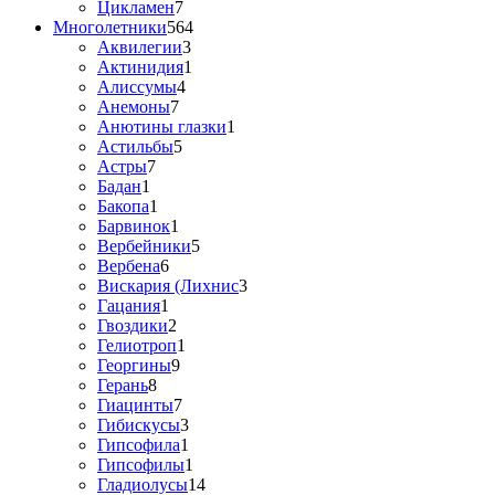
Цикламен
7
Многолетники
564
Аквилегии
3
Актинидия
1
Алиссумы
4
Анемоны
7
Анютины глазки
1
Астильбы
5
Астры
7
Бадан
1
Бакопа
1
Барвинок
1
Вербейники
5
Вербена
6
Вискария (Лихнис
3
Гацания
1
Гвоздики
2
Гелиотроп
1
Георгины
9
Герань
8
Гиацинты
7
Гибискусы
3
Гипсофила
1
Гипсофилы
1
Гладиолусы
14