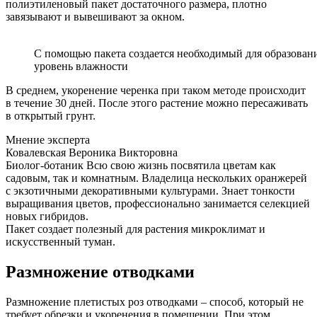
полиэтиленовый пакет достаточного размера, плотно
завязывают и вывешивают за окном.
С помощью пакета создается необходимый для образован
уровень влажности
В среднем, укоренение черенка при таком методе происходит
в течение 30 дней. После этого растение можно пересаживать
в открытый грунт.
Мнение эксперта
Ковалевская Вероника Викторовна
Биолог-ботаник Всю свою жизнь посвятила цветам как
садовым, так и комнатным. Владелица нескольких оранжерей
с экзотичными декоративными культурами. Знает тонкости
выращивания цветов, профессионально занимается селекцией
новых гибридов.
Пакет создает полезный для растения микроклимат и
искусственный туман.
Размножение отводками
Размножение плетистых роз отводками – способ, который не
требует обрезки и укоренения в помещении. При этом