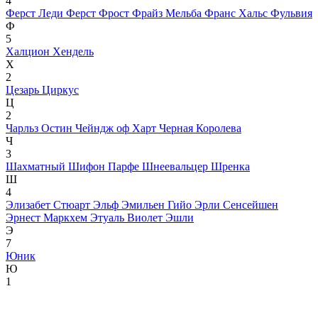
4
Ферст Леди
Ферст Фрост
Фрайз Мельба
Франс Хальс
Фульвия
Ф
5
Халцион
Хендель
Х
2
Цезарь
Циркус
Ц
2
Чарльз Остин
Чейндж оф Харт
Черная Королева
Ч
3
Шахматный
Шифон Парфе
Шнеевальцер
Шренка
Ш
4
Элизабет Стюарт
Эльф
Эмильен Гийо
Эрли Сенсейшен
Эрнест Маркхем
Этуаль Виолет
Эшли
Э
7
Юник
Ю
1