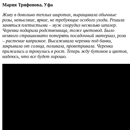
Мария Трифонова, Уфа
Живу в довольно теплых широтах, выращивала обычные
розы, невысокие, яркие, не требующие особого ухода. Решила
заняться плетистыми – муж соорудил несколько шпалер.
Черенки подарила родственница, тоже цветовод. Было
немного страшновато потерять посадочный материал, роза
– растение капризное. Высаживала черенки под банки,
закрывала от солнца, поливала, проветривала. Черенки
прижились и тронулись в рост. Теперь жду бутонов и цветов,
надеюсь, что все будет хорошо.