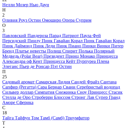
Нелли Мозер
Нью Даун
Н
2
Оливия Роуз Остин
Омоширо
Опера Суприм
О
3
Павловский
Пандероза
Парад
Патриот
Паула Фей
Персидский
Пиилу
Пинк Гавайан Корал
Пинк Гавайан Корал
Пинк Даймонд
Пинк Леди
Пинк Пиано
Пинки Винки
Питер
Бренд
Платье невесты
Полиш Спирит
Полька
Полярный
Медведь (Polar Bear)
Президент
Принц Монако
Принцесса
Александра оф Кент
Принцесса Кейт
Пурпуреа Плена
Элеганс
Пьер де Ронсар
Пэт Остин
П
25
Садовый аромат
Самарская Лидия
Сандей Фрайз
Сантана
Сапфир (Регатта)
Сара Бернар
Свани
Серебристый водопад
Сильвер доллар
Симпатия
Снежинка
Сноу Принцесс
Стасик
Стелла де Оро
Строберри Блоссом
Стронг Лав
Супер Гранд
Аморе
Сферика
С
18
Тайга
Тайфун
Том Тамб (Самб)
Триумфатор
Т