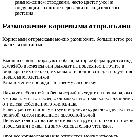
размножением отводками, часто цветет уже на
следующий год после пересадки от родительского
растения.
Размножение корневыми отпрысками
Корневыми отпрысками можно размножить большинство роз,
включая плетистые.
Вьющиеся виды образуют побеги, которые формируются под
землей
Со временем они выходят на поверхность грунта в
виде крепких стеблей, их можно использовать для получения
новых многолетников
Размножение проводят по такому алгоритму:
Находят небольшой побег, который выходит из почвы рядом с
кустом плетистой розы, окапывают его и выявляют наличие у
отпрыска собственного корневища.
Если у растения присутствуют корни, аккуратно отделяют его
лопатой, срезы присыпают древесной золой.
Пересаживают отросток в открытый грунт, поливают по мере
просыхания почвы, на зиму основательно утепляют.
Процесс корнеобразования отпрысков можно ускорить