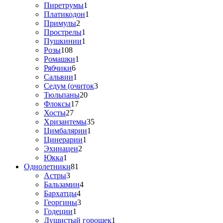
Пиретрумы
1
Платикодон
1
Примулы
2
Прострелы
1
Пушкинии
1
Розы
108
Ромашки
1
Рябчики
6
Сальвии
1
Седум (очиток
3
Тюльпаны
20
Флоксы
17
Хосты
27
Хризантемы
35
Цимбалярии
1
Цинерарии
1
Эхинацеи
2
Юкка
1
Однолетники
81
Астры
3
Бальзамин
4
Бархатцы
4
Георгины
3
Годеции
1
Душистый горошек
1