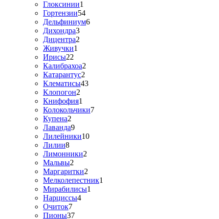
Глоксинии
1
Гортензии
54
Дельфиниум
6
Дихондра
3
Дицентра
2
Живучки
1
Ирисы
22
Калибрахоа
2
Катарантус
2
Клематисы
43
Клопогон
2
Книфофия
1
Колокольчики
7
Купена
2
Лаванда
9
Лилейники
10
Лилии
8
Лимонники
2
Мальвы
2
Маргаритки
2
Мелколепестник
1
Мирабилисы
1
Нарциссы
4
Очиток
7
Пионы
37