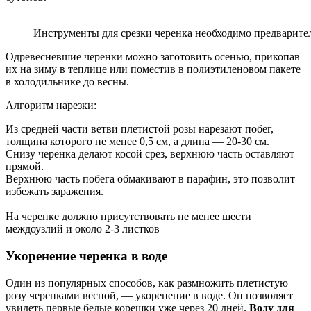
Инструменты для срезки черенка необходимо предварит
Одревесневшие черенки можно заготовить осенью, прикопав
их на зиму в теплице или поместив в полиэтиленовом пакете
в холодильнике до весны.
Алгоритм нарезки:
Из средней части ветви плетистой розы нарезают побег,
толщина которого не менее 0,5 см, а длина — 20-30 см.
Снизу черенка делают косой срез, верхнюю часть оставляют
прямой.
Верхнюю часть побега обмакивают в парафин, это позволит
избежать заражения.
На черенке должно присутствовать не менее шести
междоузлий и около 2-3 листков
Укоренение черенка в воде
Один из популярных способов, как размножить плетистую
розу черенками весной, — укоренение в воде. Он позволяет
увидеть первые белые корешки уже через 20 дней.
Воду для