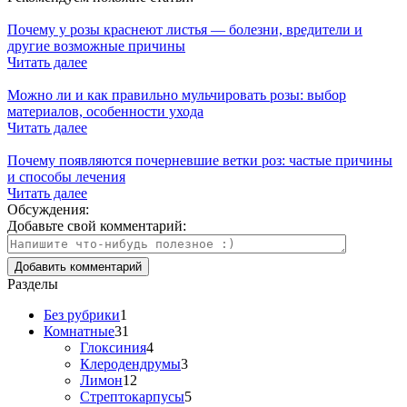
Почему у розы краснеют листья — болезни, вредители и
другие возможные причины
Читать далее
Можно ли и как правильно мульчировать розы: выбор
материалов, особенности ухода
Читать далее
Почему появляются почерневшие ветки роз: частые причины
и способы лечения
Читать далее
Обсуждения:
Добавьте свой комментарий:
Разделы
Без рубрики
1
Комнатные
31
Глоксиния
4
Клеродендрумы
3
Лимон
12
Стрептокарпусы
5