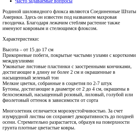
Часто задаваемые вопросы
Родиной шиловидного флокса являются Соединенные Штаты
Америки. Здесь он известен под названием махровая
гвоздичка. Благодаря лежачим стеблям растение также
именуют ковровым и стелющимся флоксом.
Характеристики:
Высота – от 15 до 17 см
Прикорневые побеги, покрытые частыми узлами с короткими
междоузлиями
Узковатые листовые пластинки с заостренными кончиками,
достигающие в длину не более 2 см и окрашенные в
насыщенный зеленый тон
Мелкие цветки, собранные в соцветия по 2-7 штук
Бутоны, достигающие в диаметре от 2 до 4 см, окрашены в
белоснежный, насыщенный розовый, лиловый, голубой или
фиолетовый оттенок в зависимости от сорта
Многолетник отличается морозоустойчивостью. За счет
изумрудной листвы он сохраняет декоративность до поздней
осени. Стремительно разрастается, образуя на поверхности
грунта плотные цветастые ковры.