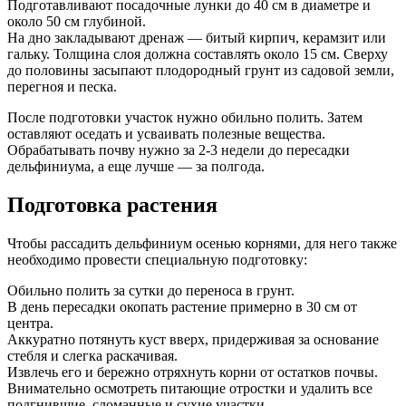
Подготавливают посадочные лунки до 40 см в диаметре и
около 50 см глубиной.
На дно закладывают дренаж — битый кирпич, керамзит или
гальку. Толщина слоя должна составлять около 15 см. Сверху
до половины засыпают плодородный грунт из садовой земли,
перегноя и песка.
После подготовки участок нужно обильно полить. Затем
оставляют оседать и усваивать полезные вещества.
Обрабатывать почву нужно за 2-3 недели до пересадки
дельфиниума, а еще лучше — за полгода.
Подготовка растения
Чтобы рассадить дельфиниум осенью корнями, для него также
необходимо провести специальную подготовку:
Обильно полить за сутки до переноса в грунт.
В день пересадки окопать растение примерно в 30 см от
центра.
Аккуратно потянуть куст вверх, придерживая за основание
стебля и слегка раскачивая.
Извлечь его и бережно отряхнуть корни от остатков почвы.
Внимательно осмотреть питающие отростки и удалить все
подгнившие, сломанные и сухие участки.